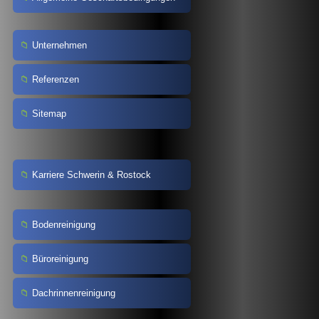
Unternehmen
Referenzen
Sitemap
Karriere Schwerin & Rostock
Bodenreinigung
Büroreinigung
Dachrinnenreinigung