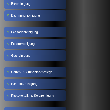
Büroreinigung
Dachrinnenreinigung
Fassadenreinigung
Fensterreinigung
Glasreinigung
Garten- & Grünanlagenpflege
Parkplatzreinigung
Photovoltaik- & Solarreinigung