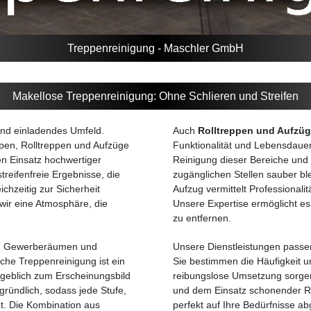
Treppenreinigung - Maschler GmbH
Makellose Treppenreinigung: Ohne Schlieren und Streifen
 und einladendes Umfeld.
Auch
Rolltreppen und Aufzü
ppen, Rolltreppen und Aufzüge
Funktionalität und Lebensdaue
en Einsatz hochwertiger
Reinigung dieser Bereiche und 
treifenfreie Ergebnisse, die
zugänglichen Stellen sauber bl
ichzeitig zur Sicherheit
Aufzug vermittelt Professional
 wir eine Atmosphäre, die
Unsere Expertise ermöglicht es
zu entfernen.
ls, Gewerberäumen und
Unsere Dienstleistungen passen 
che Treppenreinigung ist ein
Sie bestimmen die Häufigkeit u
ßgeblich zum Erscheinungsbild
reibungslose Umsetzung sorgen
 gründlich, sodass jede Stufe,
und dem Einsatz schonender Rei
bt. Die Kombination aus
perfekt auf Ihre Bedürfnisse a