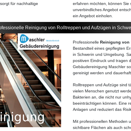
orgt für nachhaltige
erfahren möchten, können Sie si
unverbindliches Angebot entsch
ein Angebot einholen.
ofessionelle Reinigung von Rolltreppen und Aufzügen in Schwe
Professionelle
Reinigung von 
Bestandteil eines gepflegten E
in Schwerin und Umgebung. Sau
positiven Eindruck und tragen 
Gebäudereinigung Maschler sor
gereinigt werden und dauerhaft
Rolltreppen und Aufzüge sind t
vielen Menschen genutzt werd
Bakterien an, die nicht nur unh
beeinträchtigen können. Eine 
Anlagen und reduziert das Risik
Mit professionellen Methoden u
sichtbare Flächen als auch sch