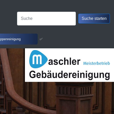
eppenreinigung
✅