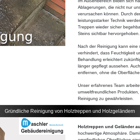
Im Außenbereich bilden sich h
Ablagerungen, die nicht nur u
verursachen können. Durch den
leistungsstarker Technik werden
Treppen wieder sicher begehbar 
Steins sichtbar hervorgehoben.
Nach der Reinigung kann eine 
verhindert, dass Feuchtigkeit u
Behandlung erleichtert zukünft
länger gepflegt aussehen. Auch
entfernen, ohne die Oberfläch
Unser erfahrenes Team arbeit
umweltfreundlichen Produkten,
Reinigung zu gewährleisten.
Gründliche Reinigung von Holztreppen und Holzgeländern
Holztreppen und Geländer au
hochwertige Atmosphäre. Damit d
empfindlichen Oberflächen eine