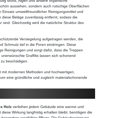
äufig Moos, Algen und andere organische
nschön aussehen, sondern auch rutschige Oberflächen
 Einsatz umweltfreundlicher Reinigungsmittel und
 diese Beläge zuverlässig entfernt, sodass die
sind. Gleichzeitig wird die natürliche Struktur des
schützende Versiegelung aufgetragen werden, die
nd Schmutz tief in die Poren eindringen. Diese
ige Reinigungen und sorgt dafür, dass die Treppen
 unerwünschte Graffitis lassen sich schonend
e zu beschädigen.
et mit modernen Methoden und hochwertigen,
 um eine gründliche und zugleich materialschonende
s Holz
verleihen jedem Gebäude eine warme und
iese Wirkung langfristig erhalten bleibt, benötigen die
 besonders sorgfältige Pflege. Die Gebäudereinigung